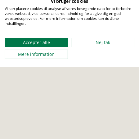
Vi bruger cookies
I løbet af kurset tager vi dig i hånden og guider dig
Vi kan placere cookies til analyse af vores besøgende data for at forbedre
igennem spændende og relevante emner som:
vores websted, vise personaliseret indhold og for at give dig en god
webstedsoplevelse. For mere information om cookies kan du åbne
Hvordan du bruger
spejdermetoden🛠️
til at skabe
indstillinger.
Menu
sjove og lærerige aktiviteter
Vores arbejdsprogram/mærkesystem, også
Accepter alle
Nej tak
kaldet
Paletten🎨
Mere information
Hvad det egentlig vil sige at være
spejderleder🫡
–
og hvordan du kan finde din rolle
Spejderbevægelsens
historie👴
fortalt ultrakort.
Foreningens
formål⚜️
og ambitioner – hvordan vi gør
en forskel for børn og unge
Hvordan KFUM-Spejderne er organiseret.⚙️
Kurset er mere end bare information. Der bliver også rig
mulighed for at stille spørgsmål.
Bag webinaret står dels korpsets udviklingsteam og som