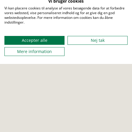
Vi bruger cookies
I løbet af kurset tager vi dig i hånden og guider dig
Vi kan placere cookies til analyse af vores besøgende data for at forbedre
igennem spændende og relevante emner som:
vores websted, vise personaliseret indhold og for at give dig en god
webstedsoplevelse. For mere information om cookies kan du åbne
Hvordan du bruger
spejdermetoden🛠️
til at skabe
indstillinger.
Menu
sjove og lærerige aktiviteter
Vores arbejdsprogram/mærkesystem, også
Accepter alle
Nej tak
kaldet
Paletten🎨
Mere information
Hvad det egentlig vil sige at være
spejderleder🫡
–
og hvordan du kan finde din rolle
Spejderbevægelsens
historie👴
fortalt ultrakort.
Foreningens
formål⚜️
og ambitioner – hvordan vi gør
en forskel for børn og unge
Hvordan KFUM-Spejderne er organiseret.⚙️
Kurset er mere end bare information. Der bliver også rig
mulighed for at stille spørgsmål.
Bag webinaret står dels korpsets udviklingsteam og som