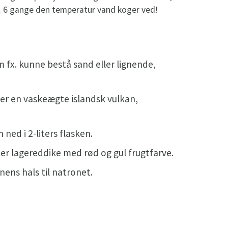
n. 6 gange den temperatur vand koger ved!
om fx. kunne bestå sand eller lignende,
gner en vaskeægte islandsk vulkan,
 ned i 2-liters flasken.
liter lagereddike med rød og gul frugtfarve.
ens hals til natronet.