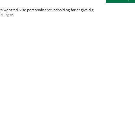
s websted, vise personaliseret indhold og for at give dig
Kale
illinger.
Mær
Aktiv
Udgi
Love
Priva
orsdag i hver måned.
erarbejdet, events, mærker, gruppeværktøjer,