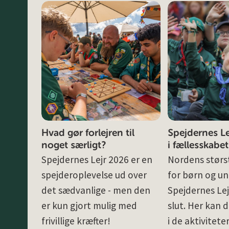
Hvad gør forlejren til
Spejdernes Lej
noget særligt?
i fællesskabet
Spejdernes Lejr 2026 er en
Nordens størst
spejderoplevelse ud over
for børn og un
det sædvanlige - men den
Spejdernes Lej
er kun gjort mulig med
slut. Her kan d
frivillige kræfter!
i de aktivitete