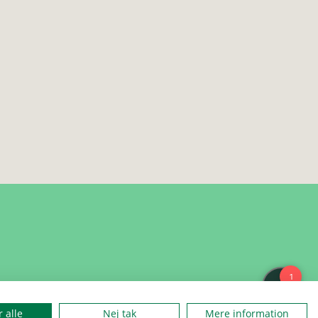
 alle
Nej tak
Mere information