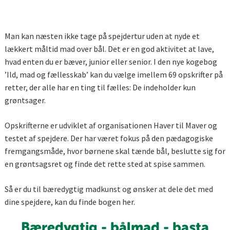
Man kan næsten ikke tage på spejdertur uden at nyde et
lækkert måltid mad over bål. Det er en god aktivitet at lave,
hvad enten du er bæver, junior eller senior. I den nye kogebog
’Ild, mad og fællesskab’ kan du vælge imellem 69 opskrifter på
retter, der alle har en ting til fælles: De indeholder kun
grøntsager.
Opskrifterne er udviklet af organisationen Haver til Maver og
testet af spejdere. Der har været fokus på den pædagogiske
fremgangsmåde, hvor børnene skal tænde bål, beslutte sig for
en grøntsagsret og finde det rette sted at spise sammen.
Så er du til bæredygtig madkunst og ønsker at dele det med
dine spejdere, kan du finde bogen her.
Bæredygtig - bålmad - basta