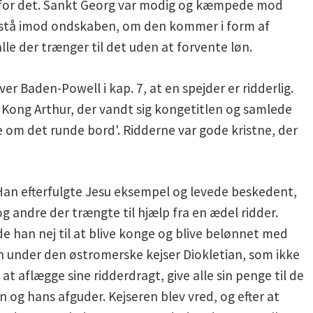
for det. Sankt Georg var modig og kæmpede mod
tid stå imod ondskaben, om den kommer i form af
lle der trænger til det uden at forvente løn.
ver Baden-Powell i kap. 7, at en spejder er ridderlig.
Kong Arthur, der vandt sig kongetitlen og samlede
 om det runde bord'. Ridderne var gode kristne, der
. Han efterfulgte Jesu eksempel og levede beskedent,
og andre der trængte til hjælp fra en ædel ridder.
ede han nej til at blive konge og blive belønnet med
an under den østromerske kejser Diokletian, som ikke
at aflægge sine ridderdragt, give alle sin penge til de
 og hans afguder. Kejseren blev vred, og efter at