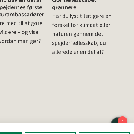
l: Bliv en del af
Gør fællesskabet
ejdernes første
grønnere!
turambassadører
Har du lyst til at gøre en
re med til at gøre
forskel for klimaet eller
ildere – og vise
naturen gennem det
vordan man gør?
spejderfællesskab, du
allerede er en del af?