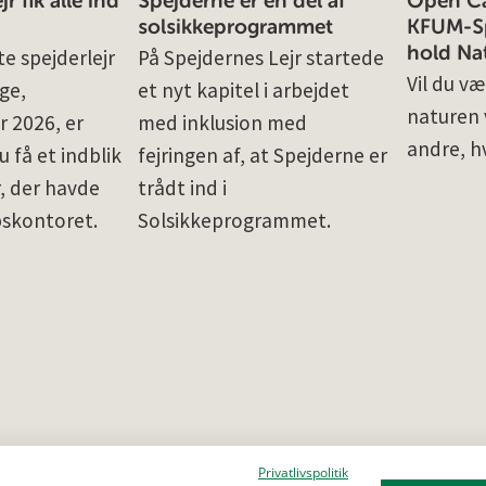
r fik alle ind
Spejderne er en del af
Open Cal
solsikkeprogrammet
KFUM-Sp
hold Na
e spejderlejr
På Spejdernes Lejr startede
Vil du væ
ge,
et nyt kapitel i arbejdet
naturen v
r 2026, er
med inklusion med
andre, h
u få et indblik
fejringen af, at Spejderne er
r, der havde
trådt ind i
pskontoret.
Solsikkeprogrammet.
Privatlivspolitik