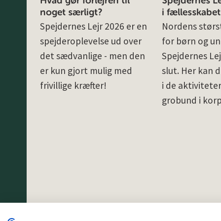
Hvad gør forlejren til
Spejdernes Lej
noget særligt?
i fællesskabet
Spejdernes Lejr 2026 er en
Nordens størst
spejderoplevelse ud over
for børn og un
det sædvanlige - men den
Spejdernes Lej
er kun gjort mulig med
slut. Her kan d
frivillige kræfter!
i de aktivitete
grobund i kor