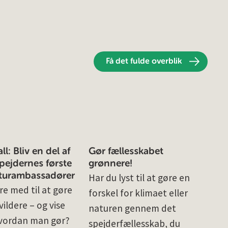
Få det fulde overblik
l: Bliv en del af
Gør fællesskabet
ejdernes første
grønnere!
turambassadører
Har du lyst til at gøre en
re med til at gøre
forskel for klimaet eller
ildere – og vise
naturen gennem det
vordan man gør?
spejderfællesskab, du