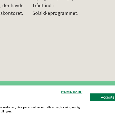
r, der havde
trådt ind i
pskontoret.
Solsikkeprogrammet.
Privatlivspolitik
Accepter
s websted, vise personaliseret indhold og for at give dig
illinger.