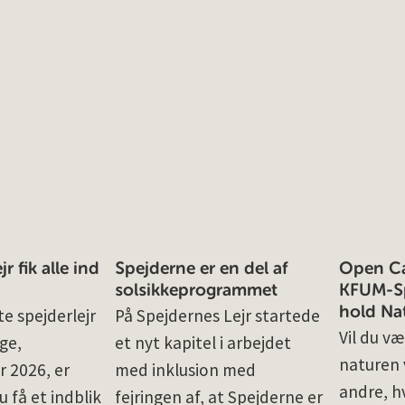
r fik alle ind
Spejderne er en del af
Open Cal
solsikkeprogrammet
KFUM-Sp
hold Na
e spejderlejr
På Spejdernes Lejr startede
Vil du væ
ge,
et nyt kapitel i arbejdet
naturen v
r 2026, er
med inklusion med
andre, h
u få et indblik
fejringen af, at Spejderne er