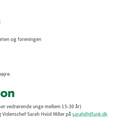
t
iteten og foreningen
højre.
ion
er vedrørende unge mellem 15-30 år)
og Videnschef Sarah Hviid Miller på
sarah@dfunk.dk