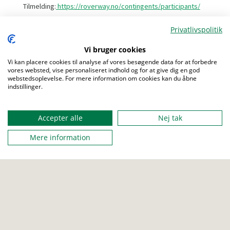
Tilmelding:
https://roverway.no/contingents/participants/
Privatlivspolitik
Vi bruger cookies
FRA
22. juli 2024
Vi kan placere cookies til analyse af vores besøgende data for at forbedre
vores websted, vise personaliseret indhold og for at give dig en god
webstedsoplevelse. For mere information om cookies kan du åbne
indstillinger.
TIL
Menu
01. august 2024
Accepter alle
Nej tak
Mere information
STED
Stavanger, Norge
SKRIV TIL