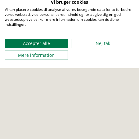
Der er ikke tale om et regnskabskursus, hvor vi kommer
Vi bruger cookies
ud i alle hjørner af systemet. Til gengæld så arbejder du
Vi kan placere cookies til analyse af vores besøgende data for at forbedre
vores websted, vise personaliseret indhold og for at give dig en god
med DIT regnskab og får krydset ting af på todo-listen.
webstedsoplevelse. For mere information om cookies kan du åbne
Det er gratis og der er ingen tilmelding.
indstillinger.
Menu
Caféen afholdes en gang om måneden og du kan deltage
så mange eller få gange, som du har tid og lyst til.
Accepter alle
Nej tak
Vi mødes på Webex:
Mere information
https://fdf.my.webex.com/meet/FDF
FRA
12. april 2023 19:30
TIL
12. april 2023 21:30