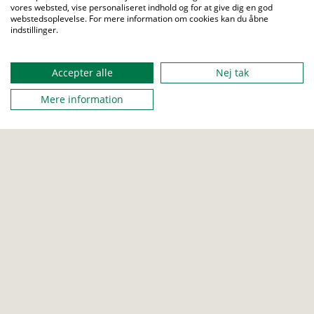
vores websted, vise personaliseret indhold og for at give dig en god
webstedsoplevelse. For mere information om cookies kan du åbne
indstillinger.
Se kalenderen
Menu
Accepter alle
Nej tak
Mere information
KFUM-Spejderne i Danmark
Wagnersvej 33, 2450 København SV
+45 70 10 26 66