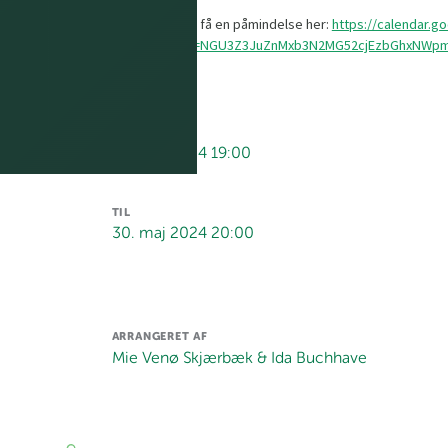
Tilføj til jeres kalender og få en påmindelse her:
https://calendar.g
action=TEMPLATE&tmeid=NGU3Z3JuZnMxb3N2MG52cjEzbGhxNWp
FRA
30. maj 2024 19:00
TIL
30. maj 2024 20:00
ARRANGERET AF
Mie Venø Skjærbæk & Ida Buchhave