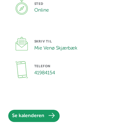
STED
Online
SKRIV TIL
Mie Venø Skjærbæk
TELEFON
41984154
Se kalenderen