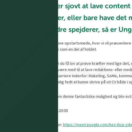
Syntes du det er sjovt at lave content 
på sjove quizzer, eller bare have d
masse andre spejderer, så er Ung
Vi inviterer dig til vores åbne opstartsmøde, hvor vi vil præsente
kan være med til at skabe som en del af holdet.
Hos Ungeredaktionen kan du få lov at prøve kræfter med lige det, d
springbræt til, hvis du vil være med til at lave redaktions- eller 
måske gerne vil have en karriere indenfor: Maketing, SoMe, kommu
del af en redaktion er nemlig fedt at kunne skrive på sit CV både i
SÅ KOM MED!! Hør mere om denne fantastiske mulighed og bliv evt.
Dato: 30/5-2024 | kl. 19:00-20:00
Deltag på Google-Meet her:
https://meet.google.com/hez-ihse-zd