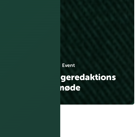
Event
Åbent Ungeredaktions
møde