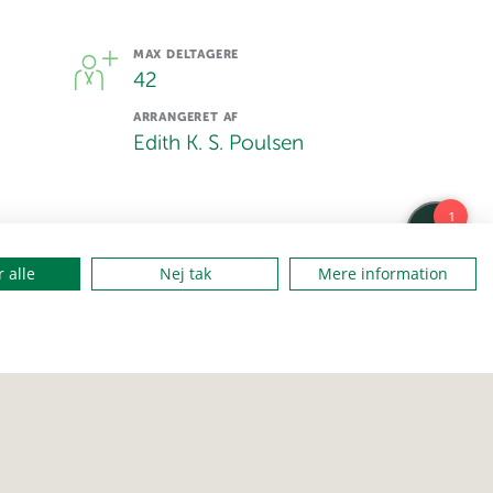
MAX DELTAGERE
42
ARRANGERET AF
Edith K. S. Poulsen
STED
 alle
Nej tak
Mere information
Moselund Spejdercenter
ADRESSSE
Århusvej 8, 8382 Hinnerup
SKRIV TIL
SøftenSpejderne