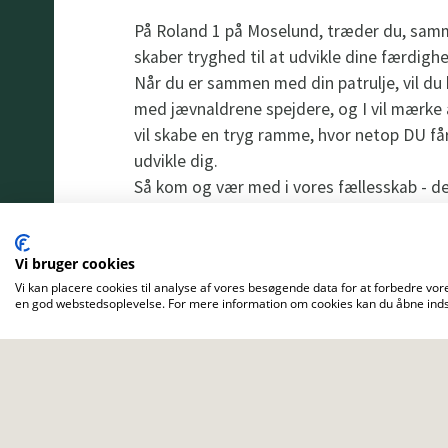
På Roland 1 på Moselund, træder du, samm
skaber tryghed til at udvikle dine færdigh
Når du er sammen med din patrulje, vil d
med jævnaldrene spejdere, og I vil mærke 
vil skabe en tryg ramme, hvor netop DU får
udvikle dig.
Så kom og vær med i vores fællesskab - de
OBS Kurset starter kl. 12 på Hinnerup Stat
Vi bruger cookies
Vi kan placere cookies til analyse af vores besøgende data for at forbedre vore
en god webstedsoplevelse. For mere information om cookies kan du åbne indst