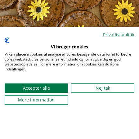
Privatlivspolitik
Spejderne er en del af solsikkeprogrammet
På Spejdernes Lejr startede et nyt kapitel i arbejdet med
Vi bruger cookies
inklusion med fejringen af, at Spejderne er trådt ind i
Menu
Vi kan placere cookies til analyse af vores besøgende data for at forbedre
Solsikkeprogrammet.
vores websted, vise personaliseret indhold og for at give dig en god
webstedsoplevelse. For mere information om cookies kan du åbne
indstillinger.
Accepter alle
Nej tak
Mere information