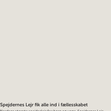
Spejdernes Lejr fik alle ind i fællesskabet
Nordens største spejderlejr for børn og unge, Spejdernes Lejr