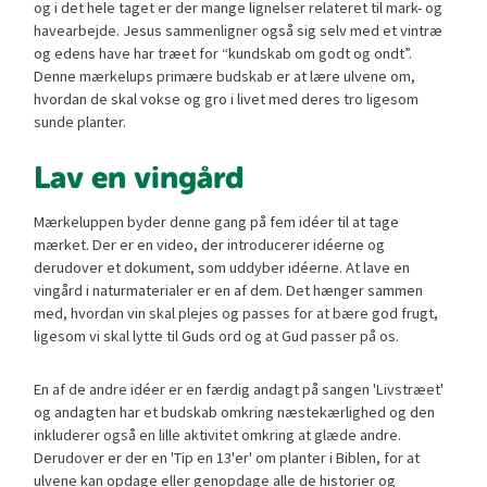
og i det hele taget er der mange lignelser relateret til mark- og
havearbejde. Jesus sammenligner også sig selv med et vintræ
og edens have har træet for “kundskab om godt og ondt”.
Denne mærkelups primære budskab er at lære ulvene om,
hvordan de skal vokse og gro i livet med deres tro ligesom
sunde planter.
Lav en vingård
Mærkeluppen byder denne gang på fem idéer til at tage
mærket. Der er en video, der introducerer idéerne og
derudover et dokument, som uddyber idéerne. At lave en
vingård i naturmaterialer er en af dem. Det hænger sammen
med, hvordan vin skal plejes og passes for at bære god frugt,
ligesom vi skal lytte til Guds ord og at Gud passer på os.
En af de andre idéer er en færdig andagt på sangen 'Livstræet'
og andagten har et budskab omkring næstekærlighed og den
inkluderer også en lille aktivitet omkring at glæde andre.
Derudover er der en 'Tip en 13'er' om planter i Biblen, for at
ulvene kan opdage eller genopdage alle de historier og